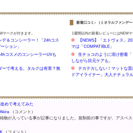
新着口コミ♪ （ミネラルファンデ
Wマークが付きます。
1週間以内の新着レビューにはNEWマ
デ＆コンシーラー！「24hコス
【NEWS】「エトヴォス」2
デーション」
マは「COMPATIBLE」
4hコスメのコンシーラーUVも
生チョコのように溶け密着「
しながら目元ケアも。
ウダーで考える。タルクは有害？無
テカテカしない！マットな質
ドアイライナー」大人ナチュラ
。改めて考えてみた
Akira
（コメント）
純物が入っている事が記事になりました。規制前の事ですが、アスベス
 K
（コメント）