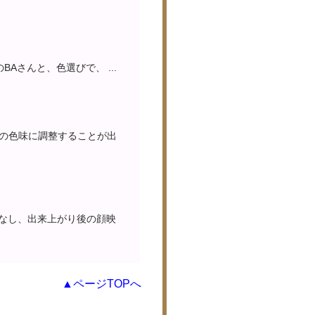
さんと、色選びで、 ...
の色味に調整することが出
画なし、出来上がり後の顔映
▲ページTOPへ