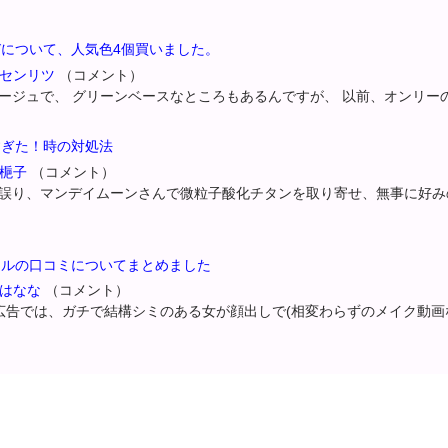
について、人気色4個買いました。
08 センリツ
（コメント）
ジュで、 グリーンベースなところもあるんですが、 以前、オンリーのBA
すぎた！時の対処法
8 梔子
（コメント）
誤り、マンデイムーンさんで微粒子酸化チタンを取り寄せ、無事に好み
ラルの口コミについてまとめました
3 はなな
（コメント）
での広告では、ガチで結構シミのある女が顔出しで(相変わらずのメイク動