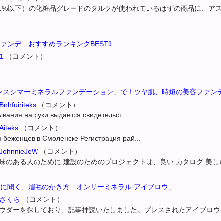
.1%以下）の化粧品グレードのタルクが使われているはずの商品に、ア
ァンデ おすすめランキングBEST3
1
（コメント）
ムレスシマーミネラルファンデーション」で！ツヤ肌、時短の美容ファン
nhfuiriteks
（コメント）
вания на руки выдается свидетельст...
Aiteks
（コメント）
 беженцев в Смоленске Регистрация рай...
 JohnnieJeW
（コメント）
のある人のために 建設のためのプロジェクトは、良い カタログ 美しい
に聞く、眉毛のかき方「オンリーミネラル アイブロウ」
0 さくら
（コメント）
ウダーを探しており、記事拝読いたしました。プレスされたアイブロウ