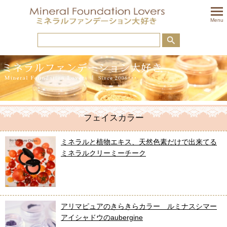
togglem
Menu
フェイスカラー
ミネラルと植物エキス、天然色素だけで出来てる
ミネラルクリーミーチーク
アリマピュアのきらきらカラー ルミナスシマー
アイシャドウのaubergine