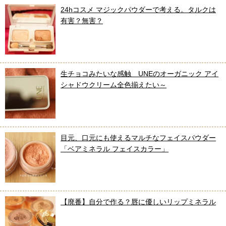
24hコスメ マジックパウダーで考える。タルクは
有害？無害？
生チョコみたいな感触 UNEのオーガニック アイ
シャドウクリーム全色揃えたい～
目元、口元にも使えるマルチなフェイスパウダー
「ベアミネラル フェイスカラー」
【廃番】自分で作る？唇に優しいリップミネラル