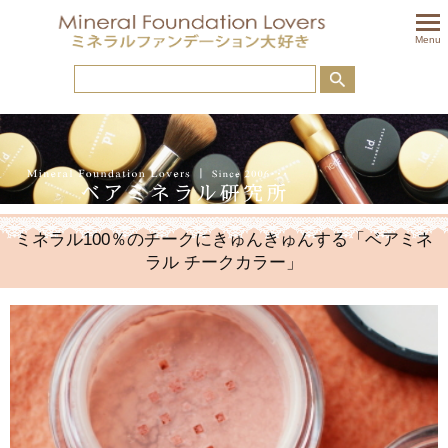
togglem
Menu
ミネラル100％のチークにきゅんきゅんする「ベアミネ
ラル チークカラー」