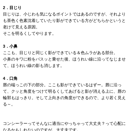
2．目じり
目じりは、小じわも気になるポイントではあるのですが、それより
も茶色く色素沈着していたり影ができている方がどちらかというと
老けて見える原因。
そこを明るくしてやります。
3．小鼻
ここも、目じりと同じく影ができている＆色ムラがある部分。
小鼻のキワに粉をバスッと乗せた後、ほうれい線に沿ってなじませ
て、ほうれい線の影も消します。
4．口角
唇の端っこの下の部分。ここも影ができているはずー。唇に沿っ
て、クッと角度をつけて明るくしてあげると影が消える上に、唇の
輪郭もはっきり。そして上向きの角度ができるので、より若く見え
る～。
コンシーラーってそんなに適当にやっちゃって大丈夫？って心配に
なるかもしれないのですが、大丈夫です。