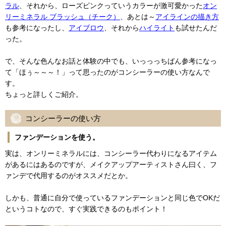
ラル
、それから、ローズピンクっていうカラーが激可愛かった
オン
リーミネラル ブラッシュ（チーク）
、あとは～
アイラインの描き方
も参考になったし、
アイブロウ
、それから
ハイライト
も試せたんだ
った。
で、そんな色んなお話と体験の中でも、いっっっちばん参考になっ
て「ほぅ～～～！」って思ったのがコンシーラーの使い方なんで
す。
ちょっと詳しくご紹介。
コンシーラーの使い方
ファンデーションを使う。
実は、オンリーミネラルには、コンシーラー代わりになるアイテム
があるにはあるのですが、メイクアップアーティストさん曰く、フ
ァンデで代用するのがオススメだとか。
しかも、普通に自分で使っているファンデーションと同じ色でOKだ
というコトなので、すぐ実践できるのもポイント！