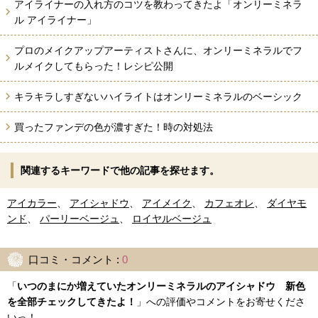
アイライナーの入れ方のコツを教わってきたよ「オンリーミネラ
ル アイライナー」
プロのメイクアップアーティストさんに、オンリーミネラルでフ
ルメイクしてもらった！レシピ公開
キラキラしすぎないハイライトはオンリーミネラルのベーシック
買ったファンデの色が濃すぎた！時の対処法
関連するキーワードで他の記事を探せます。
アイカラー
、
アイシャドウ
、
アイメイク
、
カフェオレ
、
ダイヤモ
ンド
、
パーリーベージュ
、
ロイヤルベージュ
口コミ・コメント :
0
「
いつのまにか増えていたオンリーミネラルのアイシャドウ 新色
を全部チェックしてきたよ！
」への評価やコメントをお寄せくださ
いっ！