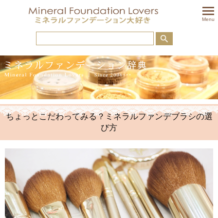
togglem
Menu
ちょっとこだわってみる？ミネラルファンデブラシの選
び方