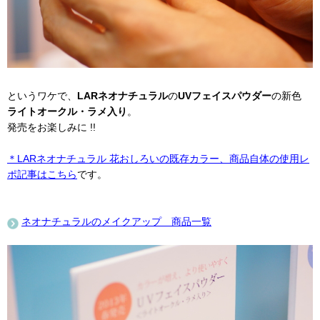
というワケで、
LARネオナチュラル
の
UVフェイスパウダー
の新色
ライトオークル・ラメ入り
。
発売をお楽しみに !!
＊LARネオナチュラル 花おしろいの既存カラー、商品自体の使用レ
ポ記事はこちら
です。
ネオナチュラルのメイクアップ 商品一覧