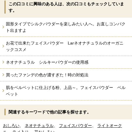
この口コミに興味のある人は、次の口コミもチェックしていま
す。
固形タイプでシルクパウダーを楽しみたい人へ。お直しコンパク
ト出ますよ
お花で出来たフェイスパウダー Larネオナチュラルのオーガニ
ックコスメ
ネオナチュラル シルキーパウダーの使用感
買ったファンデの色が濃すぎた！時の対処法
肌をベルベットに仕上げる粉、上品～。フェイスパウダー ベル
ベット
関連するキーワードで他の記事を探せます。
おしろい
、
ネオナチュラル
、
フェイスパウダー
、
ライトオーク
ル
、
ラメ入り
、
花おしろい