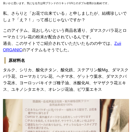
良いかと思います。気になる方は同ブランドのリキッドUVとのダブル使用がお勧めです。
私、さらりと「お花で出来ている」と申しましたが、結構珍しいで
しょ？「え？！」って感じじゃないですか？
このアイテム、花おしろいという商品名通り、ダマスクバラ花とロ
ーマカミツレ花の粉末が配合されているんです。
過去、このサイトでご紹介されていただいたものの中では、
Zuii
ORGANIC
のアイテムもそうでした。
原材料名
タルク、シリカ、酸化チタン、酸化鉄、ステアリン酸Mg、ダマスク
バラ花、ローマカミツレ花、ヘチマ水、ゲットウ葉水、ダマスクバ
ラ花水、ヨーロッパキイチゴ種子油、水酸化Al、ヤマザクラ花エキ
ス、ユキノシタエキス、オレンジ花油、ビワ葉エキス