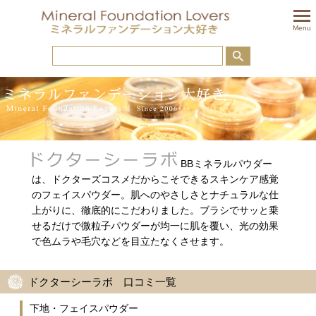
togglem
Menu
BBミネラルパウダー
は、ドクターズコスメだからこそできるスキンケア感覚
のフェイスパウダー。肌へのやさしさとナチュラルな仕
上がりに、徹底的にこだわりました。ブラシでサッと乗
せるだけで微粒子パウダーが均一に肌を覆い、光の効果
で色ムラや毛穴などを目立たなくさせます。
ドクターシーラボ 口コミ一覧
下地・フェイスパウダー