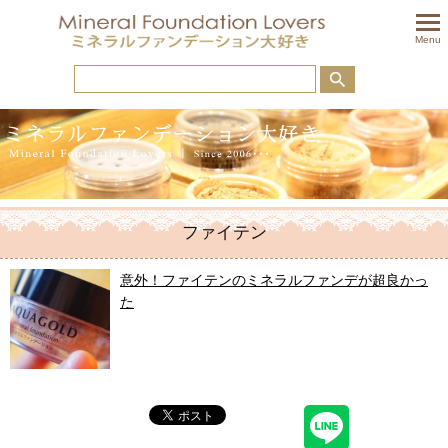
togglem
Menu
ファイテン
意外！ファイテンのミネラルファンデが超良かっ
た