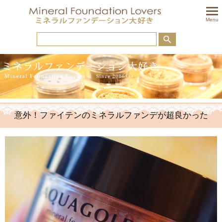
togglem
Menu
意外！ファイテンのミネラルファンデが超良かった