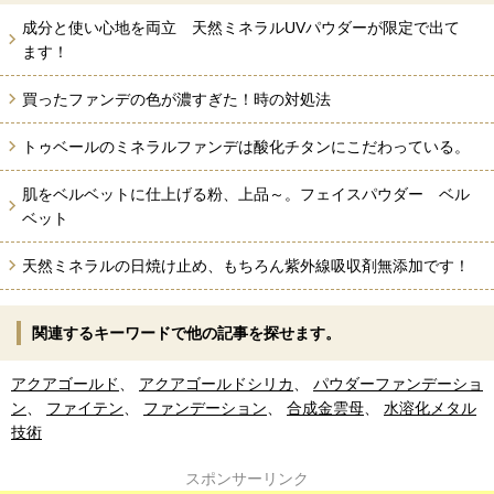
成分と使い心地を両立 天然ミネラルUVパウダーが限定で出て
ます！
買ったファンデの色が濃すぎた！時の対処法
トゥベールのミネラルファンデは酸化チタンにこだわっている。
肌をベルベットに仕上げる粉、上品～。フェイスパウダー ベル
ベット
天然ミネラルの日焼け止め、もちろん紫外線吸収剤無添加です！
関連するキーワードで他の記事を探せます。
アクアゴールド
、
アクアゴールドシリカ
、
パウダーファンデーショ
ン
、
ファイテン
、
ファンデーション
、
合成金雲母
、
水溶化メタル
技術
スポンサーリンク