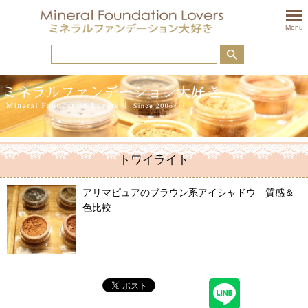
togglem
Menu
トワイライト
アリマピュアのブラウン系アイシャドウ 質感＆
色比較