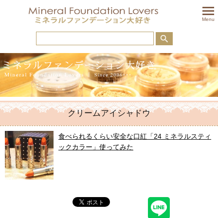
togglem
Menu
クリームアイシャドウ
食べられるくらい安全な口紅「24 ミネラルスティ
ックカラー」使ってみた