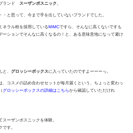
ンブランド
スーザンポスニック
。
・・と思って、今まで手を出していないブランドでした。
ミネラル粉を採用している
MiMC
ですら、そんなに高くないですも
デーションでそんなに高くなるの！と、ある意味意地になって避け
んと、
グロッシーボックス
に入っていたのですよーーーっ。
は、コスメの詰め合わせセットが毎月届くという、ちょっと変わっ
（
グロッシーボックスの詳細はこちら
から確認していただけれ
てスーザンポスニックを体験。
クです。