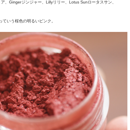
リア、Gingerジンジャー、Lillyリリー、Lotus Sunロータスサン、
っていう桜色の明るいピンク。