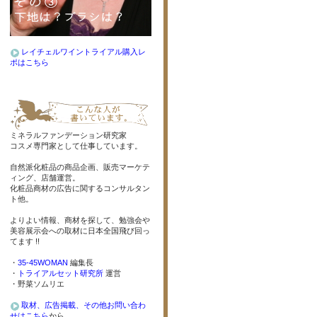
レイチェルワイントライアル購入レ
ポはこちら
ミネラルファンデーション研究家
コスメ専門家として仕事しています。
自然派化粧品の商品企画、販売マーケテ
ィング、店舗運営。
化粧品商材の広告に関するコンサルタン
ト他。
よりよい情報、商材を探して、勉強会や
美容展示会への取材に日本全国飛び回っ
てます !!
・
35-45WOMAN
編集長
・
トライアルセット研究所
運営
・野菜ソムリエ
取材、広告掲載、その他お問い合わ
せはこちら
から。