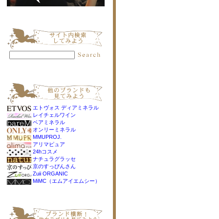
エトヴォス ディアミネラル
レイチェルワイン
ベアミネラル
オンリーミネラル
MMUPROJ.
アリマピュア
24hコスメ
ナチュラグラッセ
京のすっぴんさん
Zuii ORGANIC
MiMC（エムアイエムシー）