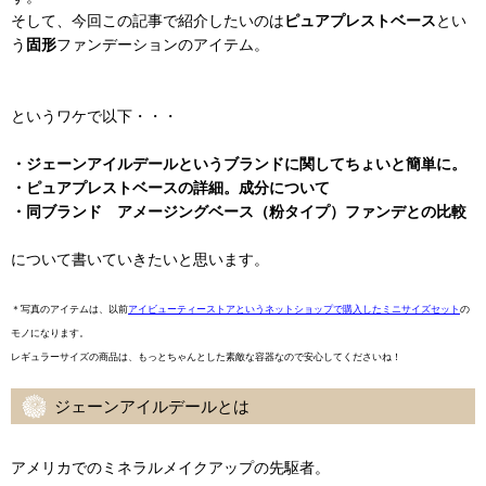
そして、今回この記事で紹介したいのは
ピュアプレストベース
とい
う
固形
ファンデーションのアイテム。
というワケで以下・・・
・ジェーンアイルデールというブランドに関してちょいと簡単に。
・ピュアプレストベースの詳細。成分について
・同ブランド アメージングベース（粉タイプ）ファンデとの比較
について書いていきたいと思います。
＊写真のアイテムは、以前
アイビューティーストアというネットショップで購入したミニサイズセット
の
モノになります。
レギュラーサイズの商品は、もっとちゃんとした素敵な容器なので安心してくださいね！
ジェーンアイルデールとは
アメリカでのミネラルメイクアップの先駆者。