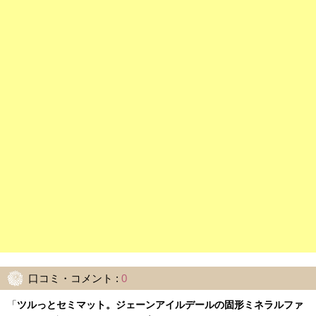
口コミ・コメント :
0
「
ツルっとセミマット。ジェーンアイルデールの固形ミネラルファ