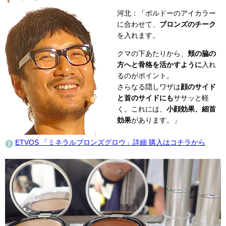
河北：「ボルドーのアイカラー
に合わせて、
ブロンズのチーク
を入れます。
クマの下あたりから、
頬の脇の
方へと骨格を活かすように
入れ
るのがポイント。
さらなる隠しワザは
顔のサイド
と首のサイドにも
ササッと軽
く。これには、
小顔効果、細首
効果
があります。」
ETVOS 「ミネラルブロンズグロウ」詳細 購入はコチラから