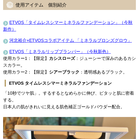
使用アイテム 個別紹介
ETVOS「タイムレスシマーミネラルファンデーション」（今秋
新作）
河北裕介×ETVOSコラボアイテム 「ミネラルブロンズグロウ」
ETVOS「ミネラルリッププランパー」（今秋新色）
使用カラー1：【限定】
カシスローズ
：ジューシーで深みのあるカシ
スカラー。
使用カラー2：【限定】
シアーブラック
：透明感あるブラック。
ETVOS タイムレスシマーミネラルファンデーション
「10秒でツヤ肌」。するするとなめらかに伸び、ピタッと肌に密着
する。
日本人の肌がきれいに見える肌色補正ゴールドパウダー配合。