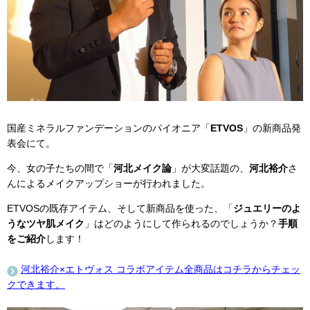
国産ミネラルファンデーションのパイオニア「
ETVOS
」の新商品発
表会にて。
今、女の子たちの間で「
河北メイク論
」が大変話題の、
河北裕介
さ
んによるメイクアップショーが行われました。
ETVOSの既存アイテム、そして新商品を使った、「
ジュエリーのよ
うなツヤ肌メイク
」はどのようにして作られるのでしょうか？
手順
をご紹介
します！
河北裕介×エトヴォス コラボアイテム全商品はコチラからチェッ
クできます。