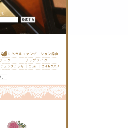
する
り。