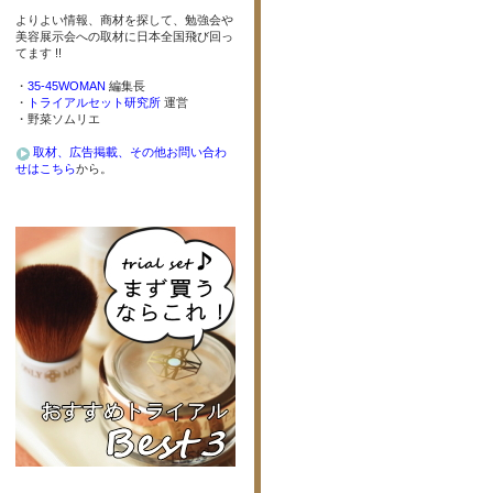
よりよい情報、商材を探して、勉強会や
美容展示会への取材に日本全国飛び回っ
てます !!
・
35-45WOMAN
編集長
・
トライアルセット研究所
運営
・野菜ソムリエ
取材、広告掲載、その他お問い合わ
せはこちら
から。