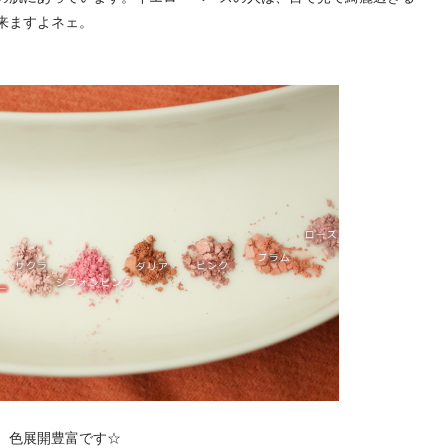
来ますよネェ。
、色展開豊富です☆