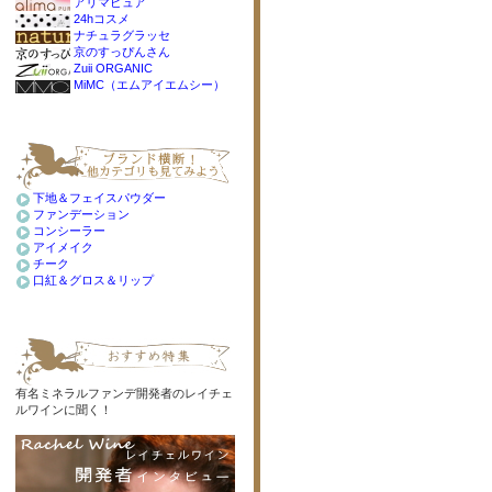
アリマピュア
24hコスメ
ナチュラグラッセ
京のすっぴんさん
Zuii ORGANIC
MiMC（エムアイエムシー）
下地＆フェイスパウダー
ファンデーション
コンシーラー
アイメイク
チーク
口紅＆グロス＆リップ
有名ミネラルファンデ開発者のレイチェ
ルワインに聞く！