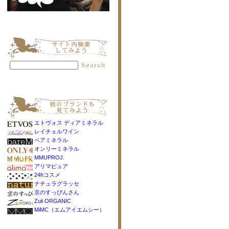
エトヴォス ディアミネラル
レイチェルワイン
ベアミネラル
オンリーミネラル
MMUPROJ.
アリマピュア
24hコスメ
ナチュラグラッセ
京のすっぴんさん
Zuii ORGANIC
MiMC（エムアイエムシー）