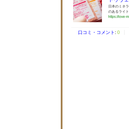
日本のミネラ
のあるライト
https://love-m
口コミ・コメント
:
0