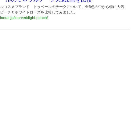
ルコスメブランド トゥベールのチークについて。全6色の中から特に人気
ピーチとホワイトローズを比較してみました。
ineral.jp/tourvert/light-peach/