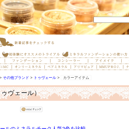
フリーワードで検索
>
その他ブランド
>
トゥヴェール
>
カラーアイテム
トゥヴェール）
ールのミネラルチーク人気2色を比較