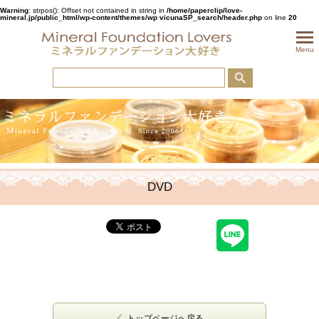
Warning
: strpos(): Offset not contained in string in
/home/paperclip/love-
mineral.jp/public_html/wp-content/themes/wp vicunaSP_search/header.php
on line
20
togglem
Menu
DVD
トップページへ戻る