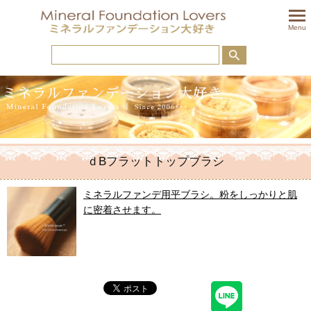
togglem
Menu
ｄBフラットトップブラシ
ミネラルファンデ用平ブラシ。粉をしっかりと肌
に密着させます。