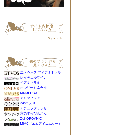
エトヴォス ディアミネラル
レイチェルワイン
ベアミネラル
オンリーミネラル
MMUPROJ.
アリマピュア
24hコスメ
ナチュラグラッセ
京のすっぴんさん
Zuii ORGANIC
MiMC（エムアイエムシー）