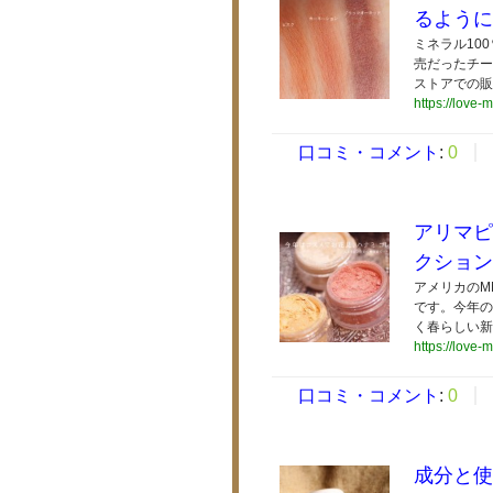
るように
ミネラル10
売だったチー
ストアでの販
https://love-
口コミ・コメント
:
0
アリマピ
クション
アメリカのM
です。今年の
く春らしい新
https://love-
口コミ・コメント
:
0
成分と使