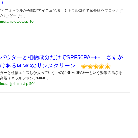
！
ディアミネラルから限定アイテム登場！ミネラル成分で紫外線をブロックす
Vパウダーです。
ineral.jp/etvos/spf40/
パウダーと植物成分だけでSPF50PA+++ さすが
けあるMiMCのサンスクリーン
ダーと植物エキスしか入っていないのにSPF50PA+++という効果の高さを
高級ミネラルファンデMiMC。
mineral.jp/mimc/spf50/