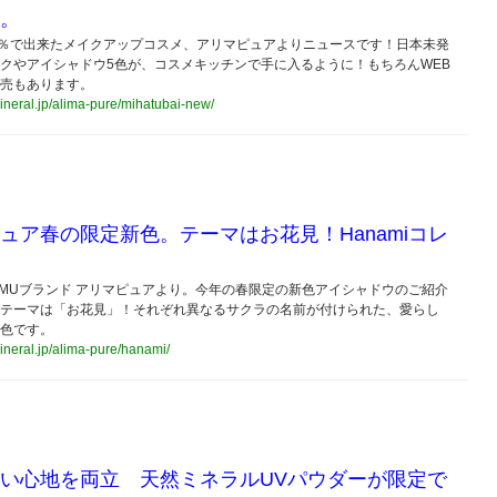
。
0％で出来たメイクアップコスメ、アリマピュアよりニュースです！日本未発
クやアイシャドウ5色が、コスメキッチンで手に入るように！もちろんWEB
売もあります。
mineral.jp/alima-pure/mihatubai-new/
ュア春の限定新色。テーマはお花見！Hanamiコレ
MUブランド アリマピュアより。今年の春限定の新色アイシャドウのご紹介
テーマは「お花見」！それぞれ異なるサクラの名前が付けられた、愛らし
色です。
mineral.jp/alima-pure/hanami/
い心地を両立 天然ミネラルUVパウダーが限定で