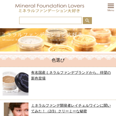
togglem
Menu
色選び
有名国産ミネラルファンデブランドから、待望の
新色登場
ミネラルファンデ開発者レイチェルワインに聞い
てみた！（2/3）クリーミーな秘密