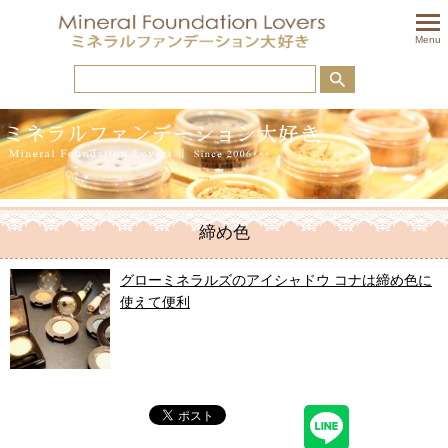
togglem
Menu
締め色
グローミネラルズのアイシャドウ コナは締め色に
使えて便利