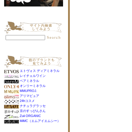
エトヴォス ディアミネラル
レイチェルワイン
ベアミネラル
オンリーミネラル
MMUPROJ.
アリマピュア
24hコスメ
ナチュラグラッセ
京のすっぴんさん
Zuii ORGANIC
MiMC（エムアイエムシー）