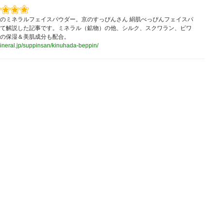
のミネラルフェイスパウダー。京のすっぴんさん 絹肌べっぴんフェイスパ
て解説した記事です。ミネラル（鉱物）の他、シルク、スクワラン、ビワ
の保湿＆美肌成分も配合。
mineral.jp/suppinsan/kinuhada-beppin/