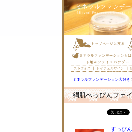
ミネラルファンデーション大好き
絹肌べっぴんフェ
すっぴん