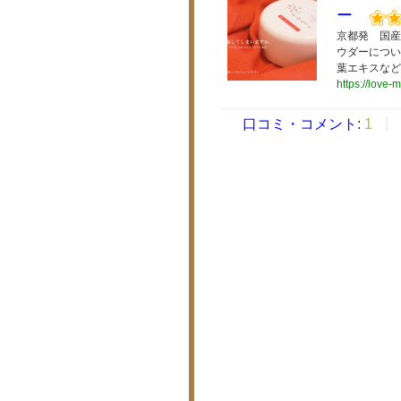
ー
京都発 国産
ウダーについ
葉エキスなど
https://love-
口コミ・コメント
:
1