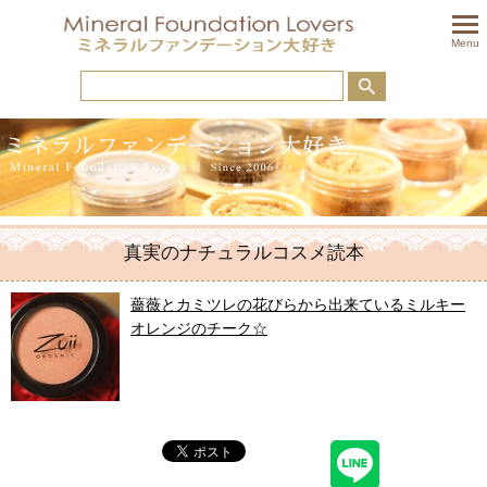
togglem
Menu
真実のナチュラルコスメ読本
薔薇とカミツレの花びらから出来ているミルキー
オレンジのチーク☆