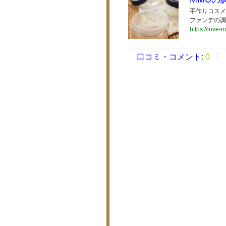
手作りコスメ
ファンデの調
https://love-
口コミ・コメント
:
0