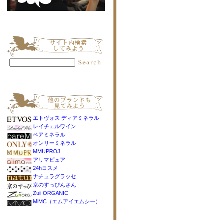
エトヴォス ディアミネラル
レイチェルワイン
ベアミネラル
オンリーミネラル
MMUPROJ.
アリマピュア
24hコスメ
ナチュラグラッセ
京のすっぴんさん
Zuii ORGANIC
MiMC（エムアイエムシー）