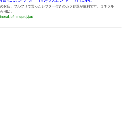
のお店、フルフリで買ったシフター付きのカラ容器が便利です。ミネラル
合用に。
mineral.jp/mmuproj/jar/