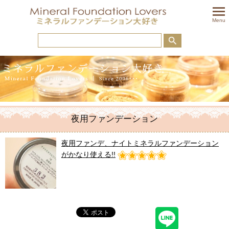
togglem
Menu
夜用ファンデーション
夜用ファンデ、ナイトミネラルファンデーション
がかなり使える!!