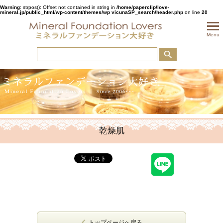
Warning
: strpos(): Offset not contained in string in
/home/paperclip/love-
mineral.jp/public_html/wp-content/themes/wp vicunaSP_search/header.php
on line
20
togglem
Menu
乾燥肌
トップページへ戻る