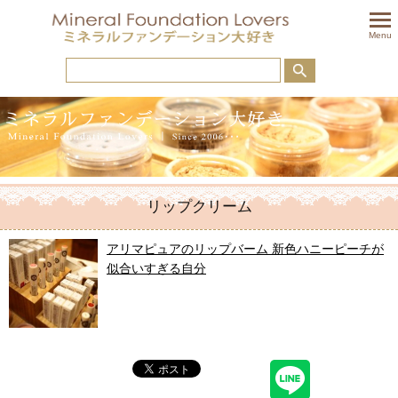
togglem
Menu
リップクリーム
アリマピュアのリップバーム 新色ハニーピーチが
似合いすぎる自分