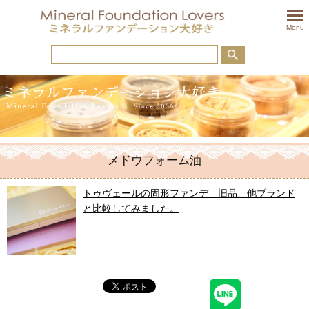
togglem
Menu
メドウフォーム油
トゥヴェールの固形ファンデ 旧品、他ブランド
と比較してみました。