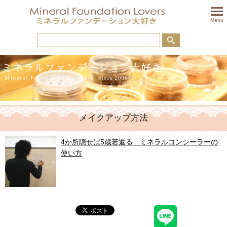
togglem
Menu
メイクアップ方法
4か所隠せば5歳若返る ミネラルコンシーラーの
使い方