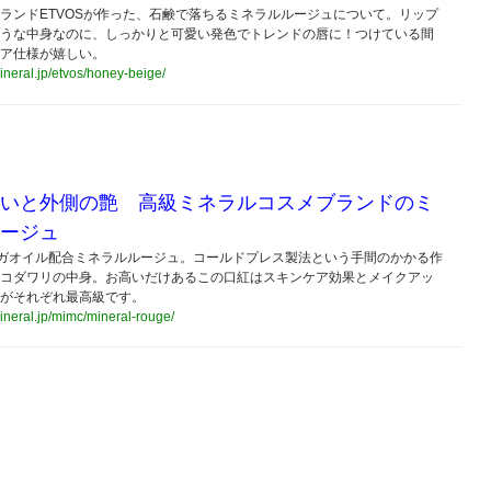
ランドETVOSが作った、石鹸で落ちるミネラルルージュについて。リップ
うな中身なのに、しっかりと可愛い発色でトレンドの唇に！つけている間
ア仕様が嬉しい。
mineral.jp/etvos/honey-beige/
いと外側の艶 高級ミネラルコスメブランドのミ
ージュ
メガオイル配合ミネラルルージュ。コールドプレス製法という手間のかかる作
コダワリの中身。お高いだけあるこの口紅はスキンケア効果とメイクアッ
がそれぞれ最高級です。
mineral.jp/mimc/mineral-rouge/