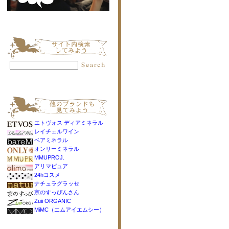
エトヴォス ディアミネラル
レイチェルワイン
ベアミネラル
オンリーミネラル
MMUPROJ.
アリマピュア
24hコスメ
ナチュラグラッセ
京のすっぴんさん
Zuii ORGANIC
MiMC（エムアイエムシー）