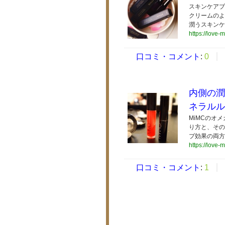
スキンケアブ
クリームのよ
潤うスキンケ
https://love-
口コミ・コメント
:
0
内側の潤
ネラルル
MiMCのオ
り方と、その
プ効果の両方
https://love-
口コミ・コメント
:
1