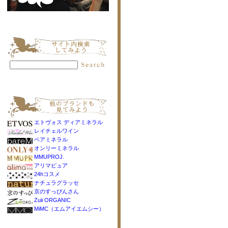
エトヴォス ディアミネラル
レイチェルワイン
ベアミネラル
オンリーミネラル
MMUPROJ.
アリマピュア
24hコスメ
ナチュラグラッセ
京のすっぴんさん
Zuii ORGANIC
MiMC（エムアイエムシー）