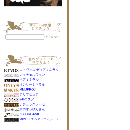
エトヴォス ディアミネラル
レイチェルワイン
ベアミネラル
オンリーミネラル
MMUPROJ.
アリマピュア
24hコスメ
ナチュラグラッセ
京のすっぴんさん
Zuii ORGANIC
MiMC（エムアイエムシー）