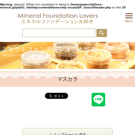
Warning
: strpos(): Offset not contained in string in
/home/paperclip/love-
mineral.jp/public_html/wp-content/themes/wp vicunaSP_search/header.php
on line
20
togglem
Menu
マスカラ
トップページへ戻る