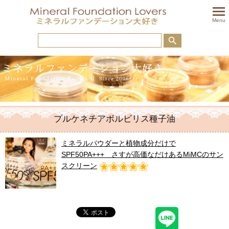
togglem
Menu
プルケネチアボルビリス種子油
ミネラルパウダーと植物成分だけで
SPF50PA+++ さすが高価なだけあるMiMCのサン
スクリーン