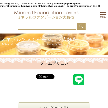
Warning
: strpos(): Offset not contained in string in
/home/paperclip/love-
mineral.jp/public_html/wp-content/themes/wp vicunaSP_search/header.php
on line
20
togglem
Menu
プラムブリュレ
トップページへ戻る