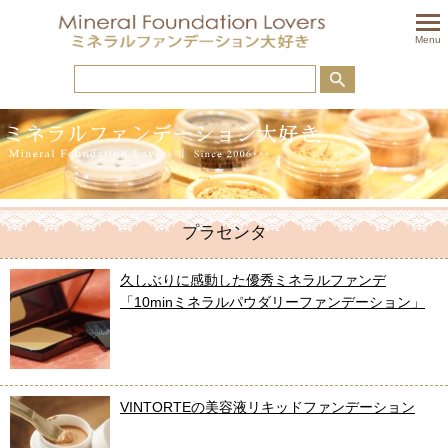
togglem
Menu
プラセンタ
久しぶりに感動した優秀ミネラルファンデ
「10minミネラルパウダリーファンデーション」
VINTORTEの美容液リキッドファンデーション