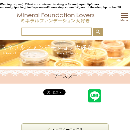
Warning
: strpos(): Offset not contained in string in
/home/paperclip/love-
mineral.jp/public_html/wp-content/themes/wp vicunaSP_search/header.php
on line
20
togglem
Menu
ブースター
トップページへ戻る