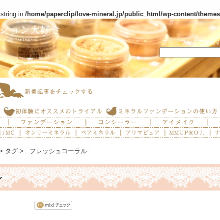
 string in
/home/paperclip/love-mineral.jp/public_html/wp-content/theme
フリーワードで検索
> タグ >
フレッシュコーラル
ル