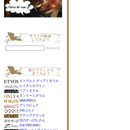
エトヴォス ディアミネラル
レイチェルワイン
ベアミネラル
オンリーミネラル
MMUPROJ.
アリマピュア
24hコスメ
ナチュラグラッセ
京のすっぴんさん
Zuii ORGANIC
MiMC（エムアイエムシー）