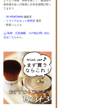
よりよい情報、商材を探して、勉強会や
美容展示会への取材に日本全国飛び回っ
てます !!
・
35-45WOMAN
編集長
・
トライアルセット研究所
運営
・野菜ソムリエ
取材、広告掲載、その他お問い合わ
せはこちら
から。