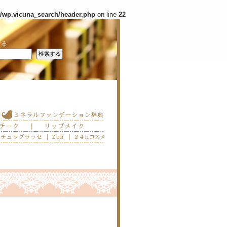
s/wp.vicuna_search/header.php
on line
22
する