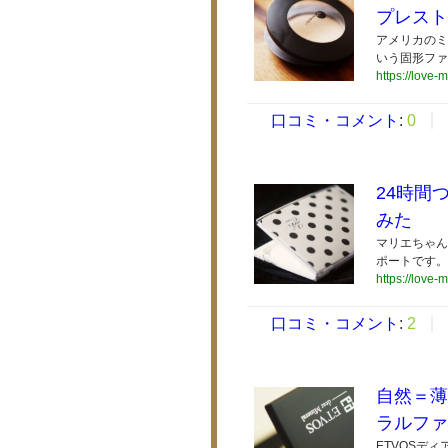
プレスト
アメリカのミ
いう固形ファ
https://love-
口コミ・コメント
:
0
24時間
みた
マリエちゃん
ポートです。
https://love-
口コミ・コメント
:
2
自然＝薄
ラルファ
ETVOSデ