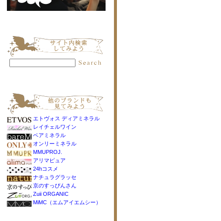
エトヴォス ディアミネラル
レイチェルワイン
ベアミネラル
オンリーミネラル
MMUPROJ.
アリマピュア
24hコスメ
ナチュラグラッセ
京のすっぴんさん
Zuii ORGANIC
MiMC（エムアイエムシー）