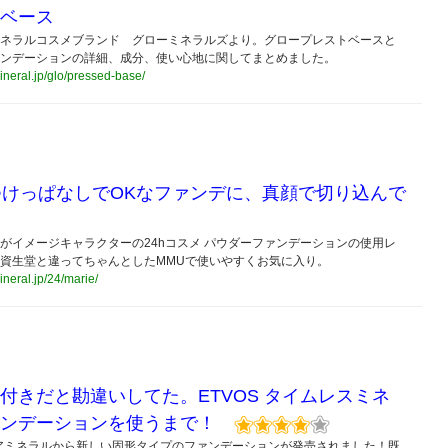
ベース
ネラルコスメブランド グローミネラルズより。グロープレストベースと
ンデーションの詳細、成分、使い心地に関してまとめました。
mineral.jp/glo/pressed-base/
つけっぱなしでOKなファンデに、真顔で切り込んで
がイメージキャラクターの24hコスメ パウダーファンデーションの使用レ
資生堂と違ってちゃんとしたMMUで使いやすくお気に入り。
mineral.jp/24/marie/
付きだと勘違いしてた。ETVOS タイムレスミネ
ンデーションを使うまで！
ィアミネラルから新しい固形タイプのファンデーションが発売されました！既