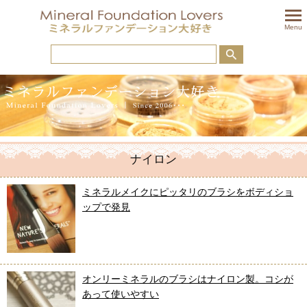
togglem
Menu
ナイロン
ミネラルメイクにピッタリのブラシをボディショ
ップで発見
オンリーミネラルのブラシはナイロン製。コシが
あって使いやすい