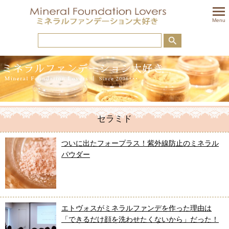
togglem
Menu
セラミド
ついに出たフォープラス！紫外線防止のミネラル
パウダー
エトヴォスがミネラルファンデを作った理由は
「できるだけ顔を洗わせたくないから」だった！