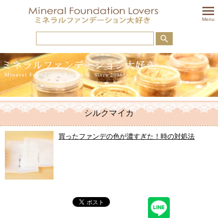
togglem
Menu
シルクマイカ
買ったファンデの色が濃すぎた！時の対処法