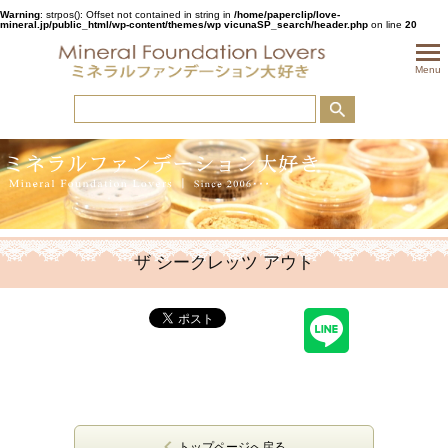
Warning
: strpos(): Offset not contained in string in
/home/paperclip/love-
mineral.jp/public_html/wp-content/themes/wp vicunaSP_search/header.php
on line
20
togglem
Menu
ザ シークレッツ アウト
トップページへ戻る