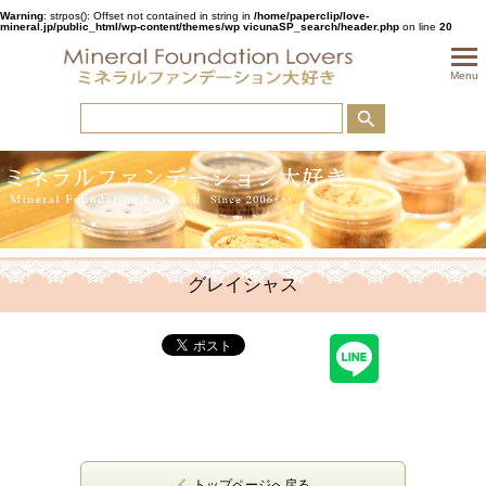
Warning
: strpos(): Offset not contained in string in
/home/paperclip/love-
mineral.jp/public_html/wp-content/themes/wp vicunaSP_search/header.php
on line
20
togglem
Menu
グレイシャス
トップページへ戻る