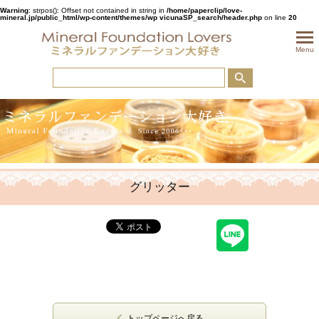
Warning
: strpos(): Offset not contained in string in
/home/paperclip/love-
mineral.jp/public_html/wp-content/themes/wp vicunaSP_search/header.php
on line
20
togglem
Menu
グリッター
トップページへ戻る