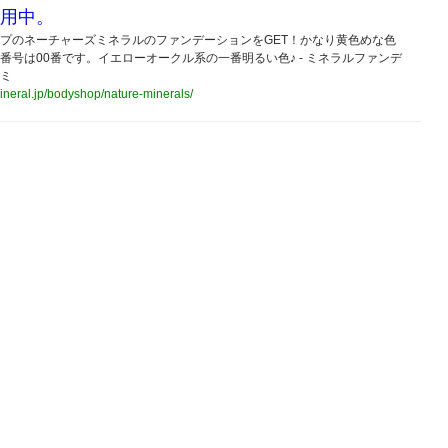
用中。
プのネーチャーズミネラルのファンデーションをGET！かなり黄色めな色
番号は00番です。イエローオークル系の一番明るい色♪ - ミネラルファンデ
ミ
mineral.jp/bodyshop/nature-minerals/