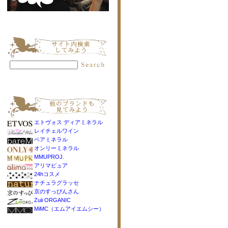
エトヴォス ディアミネラル
レイチェルワイン
ベアミネラル
オンリーミネラル
MMUPROJ.
アリマピュア
24hコスメ
ナチュラグラッセ
京のすっぴんさん
Zuii ORGANIC
MiMC（エムアイエムシー）