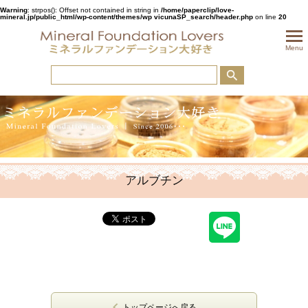
Warning
: strpos(): Offset not contained in string in
/home/paperclip/love-
mineral.jp/public_html/wp-content/themes/wp vicunaSP_search/header.php
on line
20
togglem
Menu
アルブチン
トップページへ戻る