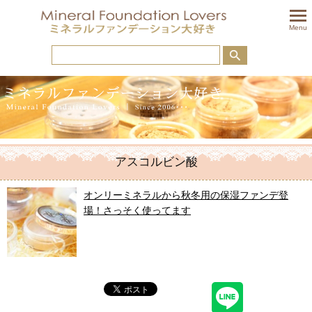
togglem
Menu
アスコルビン酸
オンリーミネラルから秋冬用の保湿ファンデ登
場！さっそく使ってます