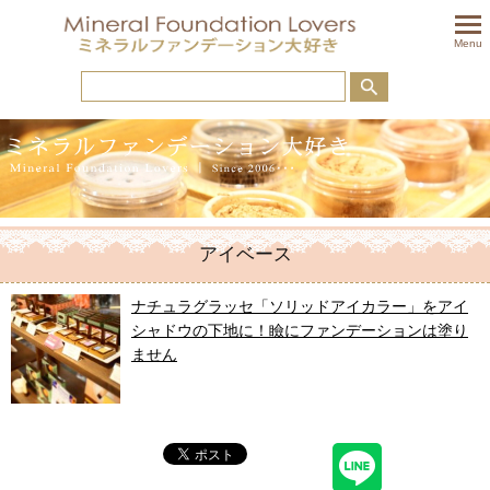
togglem
Menu
アイベース
ナチュラグラッセ「ソリッドアイカラー」をアイ
シャドウの下地に！瞼にファンデーションは塗り
ません